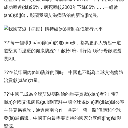
成功率達(dá)96%，病死率較2003年下降86%……一組數
(shù)據(jù)，彰顯我國艾滋病防治的新進(jìn)展。
??“每一個環(huán)節(jié)的進(jìn)步，都為更多人筑起一道
道堅實而溫暖的健康防線?！敝袊部刂行陌乐行母敝魅螀
畏闭f。
??在筑牢國內(nèi)防線的同時，中國也不斷為全球艾滋病防
治貢獻(xiàn)力量。
??“中國已成為全球艾滋病防治的重要貢獻(xiàn)者?！甭?
lián)合國艾滋病規(guī)劃署駐中國全球協(xié)調(diào)辦公室
主任莫易睿說，通過南南合作、共建“一帶一路”倡議和全球
發(fā)展倡議，中國正向最需要支持的國家分享經(jīng)驗與
資源。