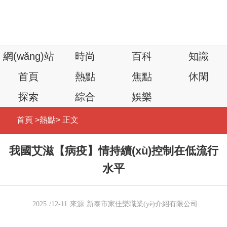
網(wǎng)站
時尚
百科
知識
首頁
熱點
焦點
休閑
探索
綜合
娛樂
首頁
>
熱點
> 正文
我國艾滋【病疫】情持續(xù)控制在低流行
水平
2025
12-11
來源
新泰市家佳樂職業(yè)介紹有限公司