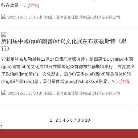
行存款是一 ...
[詳情]
2025-12-15 23:15 來(lái)源：新泰市家佳樂(lè)職業(yè)介紹有限公司
第四屆中國(guó)圖書(shū)文化展在布加勒斯特《舉
行》
??新華社布加勒斯特12月14日電記者張改萍）第四屆“BUCHINA”中國
(guó)圖書(shū)文化展13日在羅馬尼亞首都布加勒斯特舉行。展覽展出
了政治經(jīng)濟(jì)、文化歷史、語(yǔ)言學(xué)習(xí)等多個(gè)領
(lǐng)域的書(shū)籍，吸引眾多當(dāng)?shù)刈x者駐足。? ...
[詳情]
2025-12-15 23:03 來(lái)源：新泰市家佳樂(lè)職業(yè)介紹有限公司
1
2
3
4
5
6
7
8
9
10
?