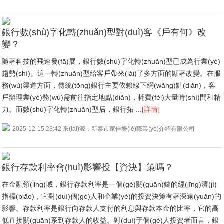
銀行數(shù)字化轉(zhuǎn)型對(duì)客《戶有何》改
變？
隨著科技的飛速發(fā)展，銀行數(shù)字化轉(zhuǎn)型已成為行業(yè)
趨勢(shì)。這一轉(zhuǎn)型給客戶帶來(lái)了多方面的顯著改變。在服
務(wù)渠道方面，傳統(tǒng)銀行主要依賴線下網(wǎng)點(diǎn)，客
戶辦理業(yè)務(wù)需前往指定地點(diǎn)，耗費(fèi)大量時(shí)間和精
力。而數(shù)字化轉(zhuǎn)型后，銀行拓 ...
[詳情]
2025-12-15 23:42 來(lái)源：新泰市家佳樂(lè)職業(yè)介紹有限公司
銀行存款利率會(huì)影響投【資決】策嗎？
在金融領(lǐng)域，銀行存款利率是一個(gè)關(guān)鍵的經(jīng)濟(jì)
指標(biāo)，它對(duì)個(gè)人和企業(yè)的投資決策有著深遠(yuǎn)的
影響。存款利率是銀行向存款人支付的利息與存款本金的比率，它的高
低直接關(guān)系到存款人的收益。對(duì)于個(gè)人投資者而言，銀