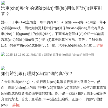
汽車(chē)每“年的保險(xiǎn)”費(fèi)用如何計(jì)算更劃
算？
對(duì)于車(chē)主而言，每年的汽車(chē)保險(xiǎn)費(fèi)用是一筆不
小的開(kāi)支，因此如何更劃算地計(jì)算保險(xiǎn)費(fèi)用成為眾多
車(chē)主關(guān)注的焦點(diǎn)。下面將為您詳細(xì)介紹一些能讓
汽車(chē)保險(xiǎn)費(fèi)用計(jì)算更劃算的方法。首先，了解保險
(xiǎn)的基本構(gòu)成是關(guān)鍵。汽車(chē)保險(xiǎn)主 ...
[詳情]
2025-12-16 01:21 來(lái)源：新泰市家佳樂(lè)職業(yè)介紹有限公司
如何辨別銀行理財(cái)宣“傳的真”假？
在金融市場(chǎng)中，銀行理財(cái)是眾多投資者的選擇之一。然
而，市場(chǎng)上的銀行理財(cái)宣傳魚(yú)龍混雜，如何判斷其真實
(shí)性成為投資者必須掌握的技能。以下是一些辨別銀行理財(cái)宣傳
真假的方法。首先，查看產(chǎn)品登記編碼。正規(guī)的銀行理財
(cái) ...
[詳情]