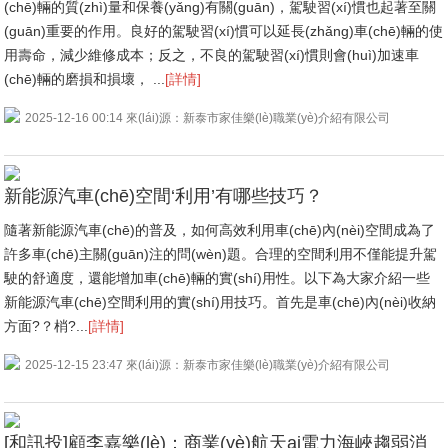
(chē)輛的質(zhì)量和保養(yǎng)有關(guān)，駕駛習(xí)慣也起著至關
(guān)重要的作用。良好的駕駛習(xí)慣可以延長(zhǎng)車(chē)輛的使
用壽命，減少維修成本；反之，不良的駕駛習(xí)慣則會(huì)加速車
(chē)輛的磨損和損壞， ...
[詳情]
2025-12-16 00:14 來(lái)源：新泰市家佳樂(lè)職業(yè)介紹有限公司
新能源汽車(chē)空間‘利用’有哪些技巧？
隨著新能源汽車(chē)的普及，如何高效利用車(chē)內(nèi)空間成為了
許多車(chē)主關(guān)注的問(wèn)題。合理的空間利用不僅能提升駕
駛的舒適度，還能增加車(chē)輛的實(shí)用性。以下為大家介紹一些
新能源汽車(chē)空間利用的實(shí)用技巧。首先是車(chē)內(nèi)收納
方面?？梢?...
[詳情]
2025-12-15 23:47 來(lái)源：新泰市家佳樂(lè)職業(yè)介紹有限公司
[和訊投]顧李嘉樂(lè)：商業(yè)航天ai電力海峽趨弱消