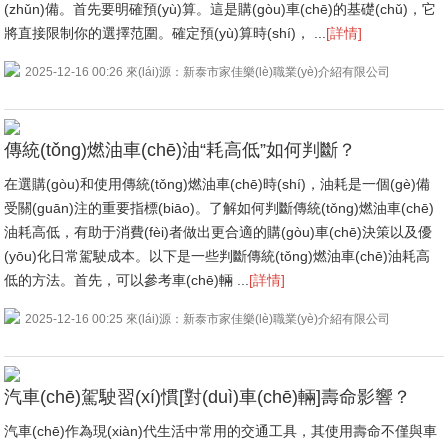
(zhǔn)備。首先要明確預(yù)算。這是購(gòu)車(chē)的基礎(chǔ)，它
將直接限制你的選擇范圍。確定預(yù)算時(shí)， ...
[詳情]
2025-12-16 00:26 來(lái)源：新泰市家佳樂(lè)職業(yè)介紹有限公司
傳統(tǒng)燃油車(chē)油“耗高低”如何判斷？
在選購(gòu)和使用傳統(tǒng)燃油車(chē)時(shí)，油耗是一個(gè)備
受關(guān)注的重要指標(biāo)。了解如何判斷傳統(tǒng)燃油車(chē)
油耗高低，有助于消費(fèi)者做出更合適的購(gòu)車(chē)決策以及優
(yōu)化日常駕駛成本。以下是一些判斷傳統(tǒng)燃油車(chē)油耗高
低的方法。首先，可以參考車(chē)輛 ...
[詳情]
2025-12-16 00:25 來(lái)源：新泰市家佳樂(lè)職業(yè)介紹有限公司
汽車(chē)駕駛習(xí)慣[對(duì)車(chē)輛]壽命影響？
汽車(chē)作為現(xiàn)代生活中常用的交通工具，其使用壽命不僅與車