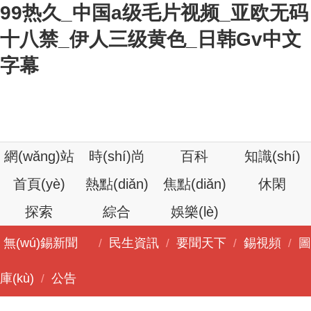
99热久_中国a级毛片视频_亚欧无码
十八禁_伊人三级黄色_日韩Gv中文
字幕
網(wǎng)站
時(shí)尚
百科
知識(shí)
首頁(yè)
熱點(diǎn)
焦點(diǎn)
休閑
探索
綜合
娛樂(lè)
無(wú)錫新聞
民生資訊
要聞天下
錫視頻
圖
/
/
/
/
庫(kù)
公告
/