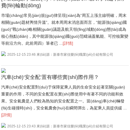
費(fèi)輪動(dòng)
市場(chǎng)常見(jiàn)規(guī)律呈現(xiàn)為“周五上漲主線明確，周末
相關(guān)題材輿情升溫”。就本周周末消息面而言，“能源強(qiáng)國
(guó)”戰(zhàn)略相關(guān)議題及航天領(lǐng)域動(dòng)態(tài)成為
核心熱點(diǎn)，其中能源強(qiáng)國(guó)范疇涵蓋氫能、可控核聚變
等前沿方向。此前周四）筆者已 ...
[詳情]
2025-12-15 23:46 來(lái)源：新泰市家佳樂(lè)職業(yè)介紹有限公司
汽車(chē)‘安全配’置有哪些實(shí)際作用？
汽車(chē)安全配置對(duì)于保障駕乘人員的生命安全起著至關(guān)
重要的作用，不同的安全配置在實(shí)際使用中有著不同的功能和效
果。安全氣囊是人們較為熟知的安全配置之一。當(dāng)車(chē)輛發
(fā)生碰撞時(shí)，安全氣囊會(huì)在瞬間彈出，為駕乘人員提供緩 ...
[詳情]
2025-12-15 23:43 來(lái)源：新泰市家佳樂(lè)職業(yè)介紹有限公司