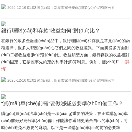
2025-12-16 01:02 來(lái)源：新泰市家佳樂(lè)職業(yè)介紹有限公司
銀行理財(cái)和存款“收益如何”對(duì)比？
在銀行的眾多金融產(chǎn)品中，銀行理財(cái)和存款是常見(jiàn)的兩
種選擇，很多人都關(guān)心它們之間的收益差異。下面將從多方面對
(duì)二者收益進(jìn)行對(duì)比。收益類型方面，銀行存款的收益相對
(duì)固定，它按照事先約定的利率計(jì)算利息。例如，儲(chǔ)戶 ...
[詳
情]
2025-12-16 01:02 來(lái)源：新泰市家佳樂(lè)職業(yè)介紹有限公司
“買(mǎi)車(chē)前需”要做哪些必要準(zhǔn)備工作？
購(gòu)買(mǎi)汽車(chē)是一項(xiàng)重要的決策，在正式購(gòu)車
(chē)前做好充分準(zhǔn)備工作能讓你選到更適合自己的車(chē)，同
時(shí)避免不必要的麻煩。以下是一些購(gòu)車(chē)前的必要準